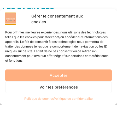
LES PACKAGES
Gérer le consentement aux
cookies
Pour offrir les meilleures expériences, nous utilisons des technologies
ACCOMPAGNEMENT PERSONNEL
telles que les cookies pour stocker et/ou accéder aux informations des
appareils. Le fait de consentir à ces technologies nous permettra de
traiter des données telles que le comportement de navigation ou les ID
uniques sur ce site. Le fait de ne pas consentir ou de retirer son
consentement peut avoir un effet négatif sur certaines caractéristiques
et fonctions.
Accepter
Voir les préférences
Design Humain – Découverte
Politique de cookies
Politique de confidentialité
Le Design Humain est un outil puissant de
connaissance de soi qui combine plusieurs systèmes